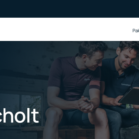
Pa
Pa
cholt