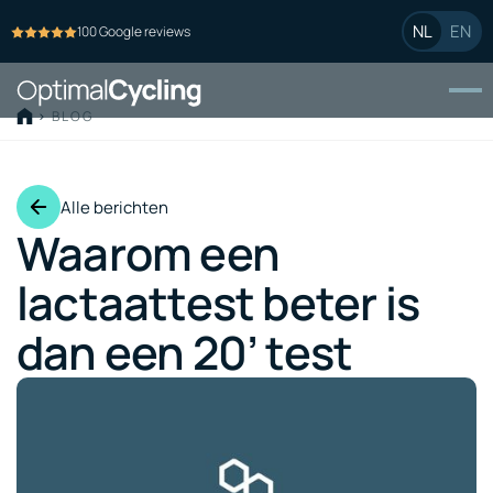
NL
EN
100 Google reviews
>
BLOG
Alle berichten
Waarom een
lactaattest beter is
dan een 20’ test