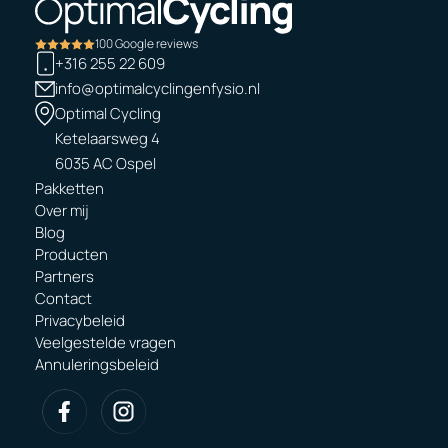
100 Google reviews
+316 255 22 609
info@optimalcyclingenfysio.nl
Optimal Cycling
Ketelaarsweg 4
6035 AC Ospel
Pakketten
Over mij
Pakketten
Blog
Over mij
Producten
Blog
Partners
Producten
Contact
Producten
Privacybeleid
Contact
Veelgestelde vragen
Privacybeleid
Annuleringsbeleid
Veelgestelde vragen
Annuleringsbeleid