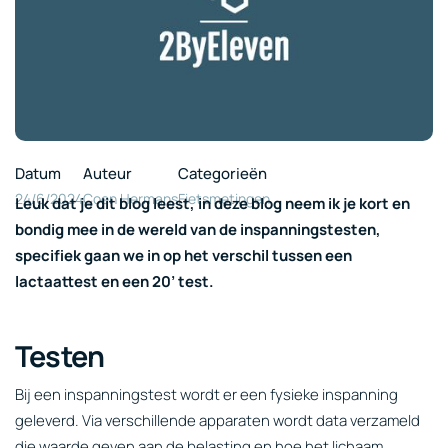
Datum
Auteur
Categorieën
24/6/2024
Coen Hermans
Fietsmetingen
Leuk dat je dit blog leest, in deze blog neem ik je kort en
bondig mee in de wereld van de inspanningstesten,
specifiek gaan we in op het verschil tussen een
lactaattest en een 20’ test.
Testen
Bij een inspanningstest wordt er een fysieke inspanning
geleverd. Via verschillende apparaten wordt data verzameld
die waarde geven aan de belasting en hoe het lichaam