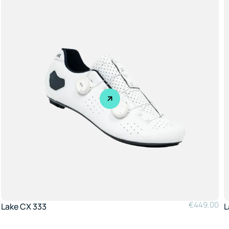
€
449.00
Lake CX 333
L