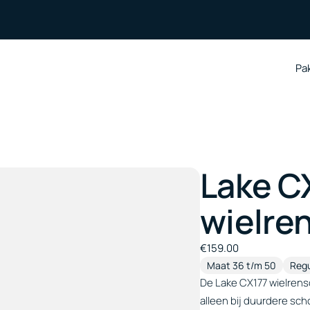
Pa
Pa
Lake C
wielre
€
159.00
Maat 36 t/m 50
Regu
De Lake CX177 wielrens
alleen bij duurdere sch