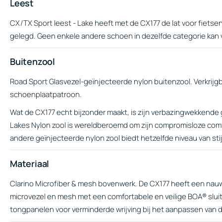
Leest
CX/TX Sport leest - Lake heeft met de CX177 de lat voor fiets
gelegd. Geen enkele andere schoen in dezelfde categorie kan
Buitenzool
Road Sport Glasvezel-geïnjecteerde nylon buitenzool. Verkrijg
schoenplaatpatroon.
Wat de CX177 echt bijzonder maakt, is zijn verbazingwekkende 
Lakes Nylon zool is wereldberoemd om zijn compromisloze comf
andere geïnjecteerde nylon zool biedt hetzelfde niveau van stij
Materiaal
Clarino Microfiber & mesh bovenwerk. De CX177 heeft een na
microvezel en mesh met een comfortabele en veilige BOA® sluit
tongpanelen voor verminderde wrijving bij het aanpassen van de