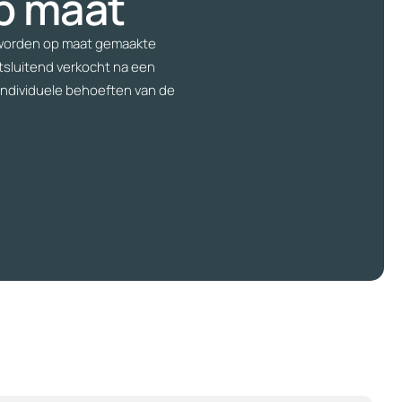
p maat
 worden op maat gemaakte
tsluitend verkocht na een
individuele behoeften van de