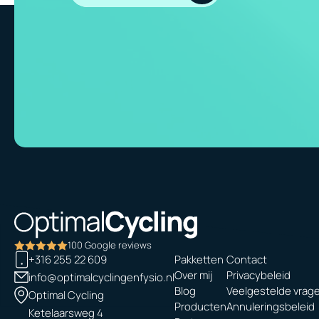
100 Google reviews
+316 255 22 609
Pakketten
Contact
Over mij
Privacybeleid
info@optimalcyclingenfysio.nl
Pakketten
Contact
Blog
Veelgestelde vrag
Over mij
Privacybeleid
Optimal Cycling
Producten
Annuleringsbeleid
Blog
Veelgestelde vrag
Ketelaarsweg 4