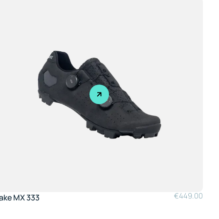
€
449.00
ake MX 333
La