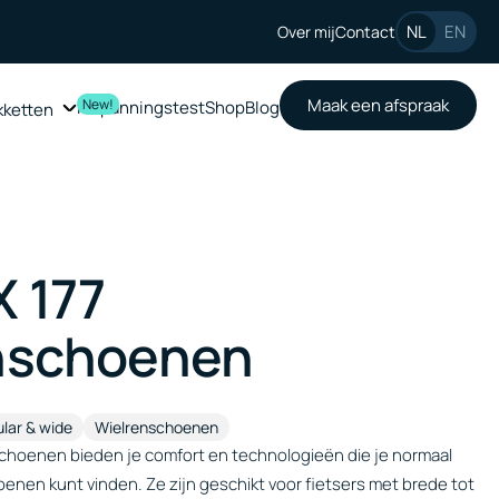
NL
EN
Over mij
Contact
Maak een afspraak
New!
Inspanningstest
Shop
Blog
kketten
Inspanningstest
Shop
Blog
kketten
X 177
nschoenen
lar & wide
Wielrenschoenen
choenen bieden je comfort en technologieën die je normaal
oenen kunt vinden. Ze zijn geschikt voor fietsers met brede tot